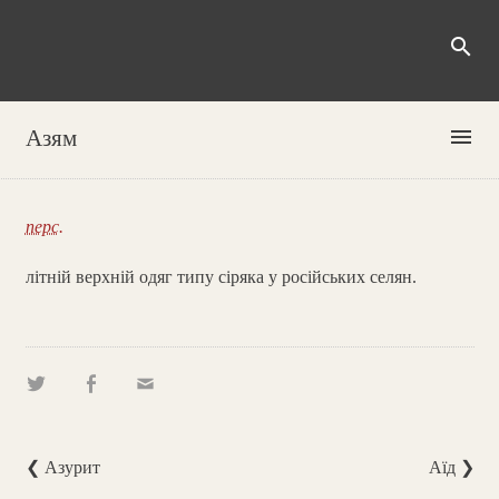
search
menu
Азям
перс.
літній верхній одяг типу сіряка у російських селян.
❮ Азурит
Аїд ❯