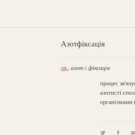
Азотфіксація
гр.
, азот і фіксація
процес зв'яз
азотисті спо
організмами 