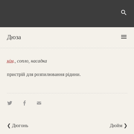
search
menu
Дюза
нім.
, сопло, насадка
пристрій для розпилювання рідини.
❮ Дюгонь
Дюйм ❯