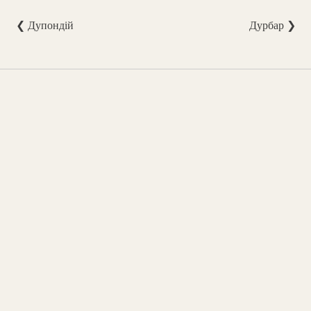
❮ Дупондій
Дурбар ❯