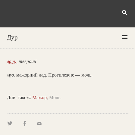
search
menu
Дур
лат.
, твердий
муз.
мажорний лад. Протилежне — моль.
Див. також:
Мажор
,
Моль
.