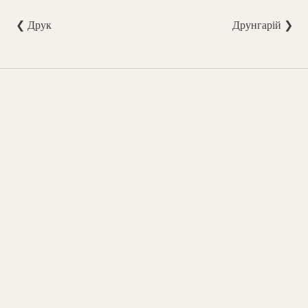
❮ Друк
Друнгарій ❯