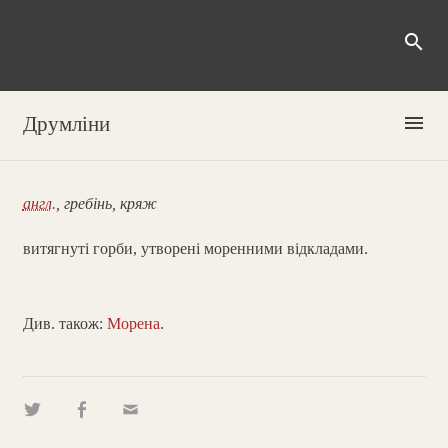
search
menu
Друмліни
англ.
, гребінь, кряж
витягнуті горби, утворені моренними відкладами.
Див. також:
Морена
.