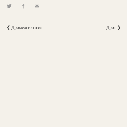
❮ Дромеогнатизм
Дрот ❯