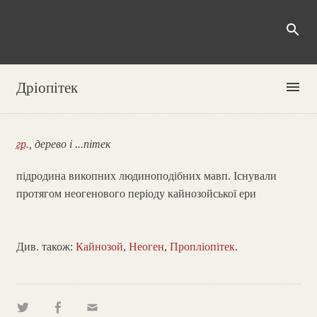
search
menu
Дріопітек
гр.
, дерево і ...пітек
підродина викопних людиноподібних мавп. Існували
протягом неогенового періоду кайнозойської ери
Див. також:
Кайнозой
,
Неоген
,
Пропліопітек
.