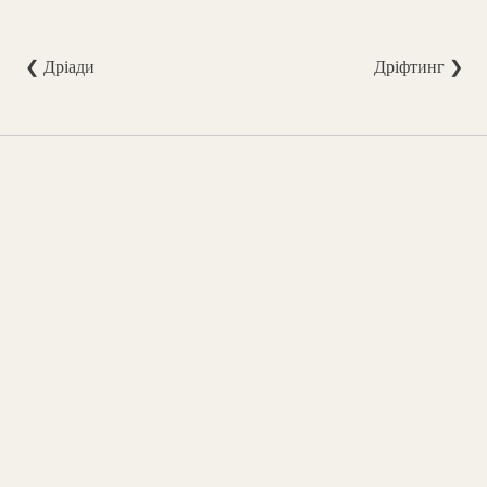
❮ Дріади
Дріфтинг ❯