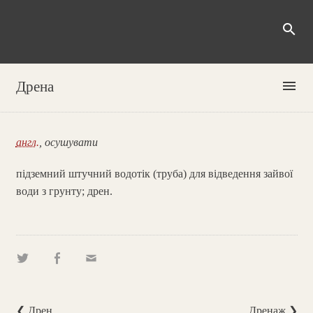
search
menu
Дрена
англ.
, осушувати
підземний штучний водотік (труба) для відведення зайвої
води з грунту; дрен.
❮ Дрен
Дренаж ❯