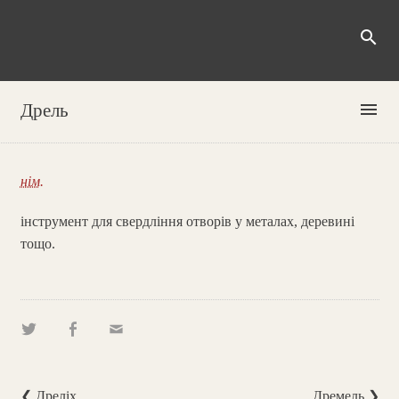
search
menu
Дрель
нім.
інструмент для свердління отворів у металах, деревині
тощо.
❮ Дреліх
Дремель ❯