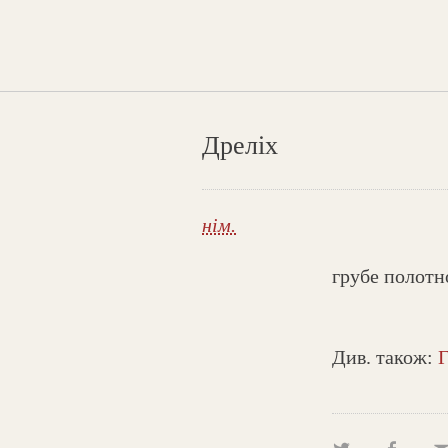
Дреліх
нім.
грубе полотн
Див. також: