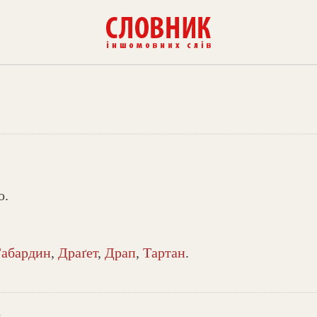
о.
Габардин
,
Драґет
,
Драп
,
Тартан
.