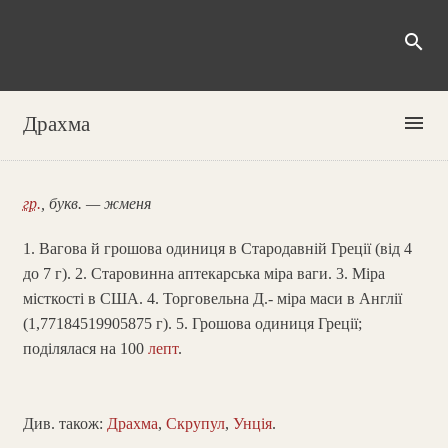
search
menu
Драхма
гр.
, букв. — жменя
1. Вагова й грошова одиниця в Стародавній Греції (від 4
до 7 г). 2. Старовинна аптекарська міра ваги. 3. Міра
місткості в США. 4. Торговельна Д.- міра маси в Англії
(1,77184519905875 г). 5. Грошова одиниця Греції;
поділялася на 100
лепт
.
Див. також:
Драхма
,
Скрупул
,
Унція
.