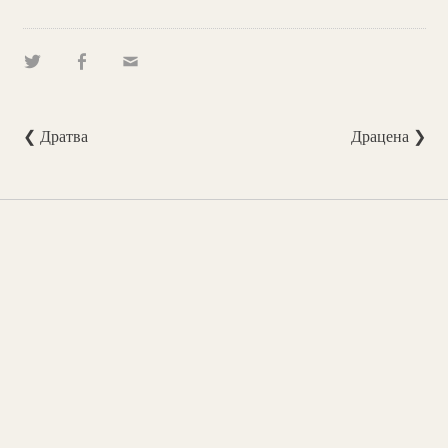
❮ Дратва
Драцена ❯