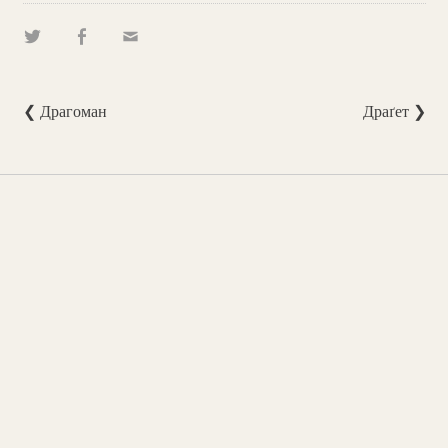
❮ Драгоман
Драґет ❯