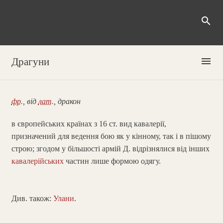
search
menu
Драгуни
фр.
, від
лат.
, дракон
в європейських країнах з 16 ст. вид кавалерії,
призначений для ведення бою як у кінному, так і в пішому
строю; згодом у більшості армій Д. відрізнялися від інших
кавалерійських
частин лише формою одягу.
Див. також:
Улани
.