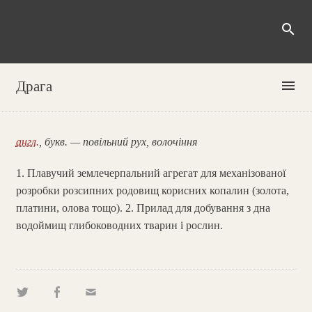
search
menu
Драга
англ.
, букв. — повільний рух, волочіння
1. Плавучий землечерпальний агрегат для механізованої
розробки розсипних родовищ корисних копалин (золота,
платини, олова тощо). 2. Прилад для добування з дна
водоймищ глибоководних тварин і рослин.