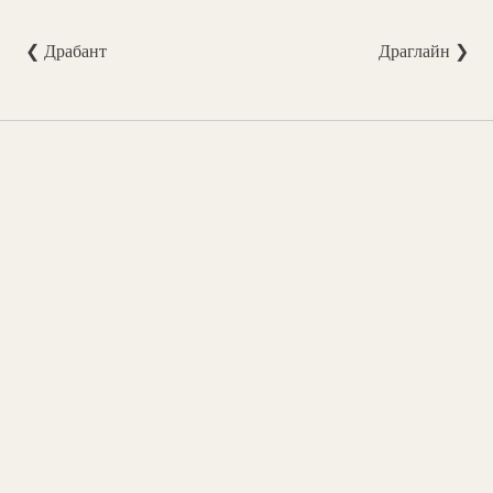
❮ Драбант
Драглайн ❯