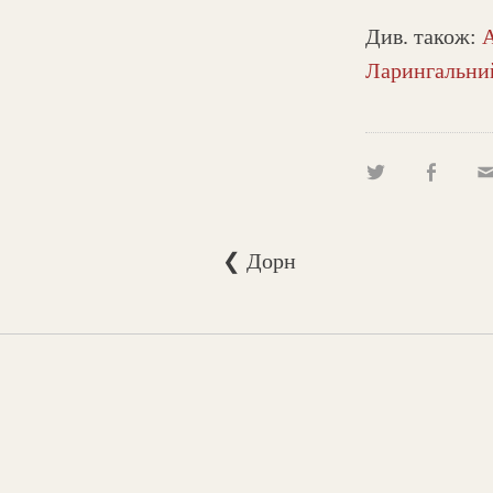
Див. також:
А
Ларингальни
❮ Дорн