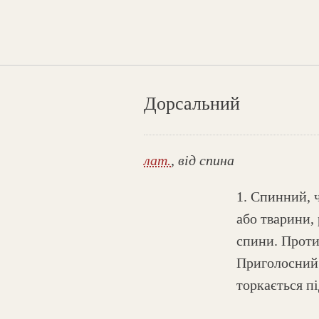
Дорсальний
лат.
, від спина
1. Спинний, 
або тварини, 
спини. Прот
Приголосний 
торкається пі