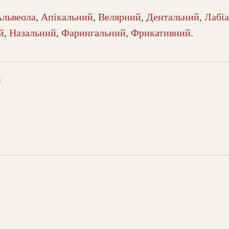
львеола
,
Апікальний
,
Велярний
,
Дентальний
,
Лабі
й
,
Назальний
,
Фарингальний
,
Фрикативний
.