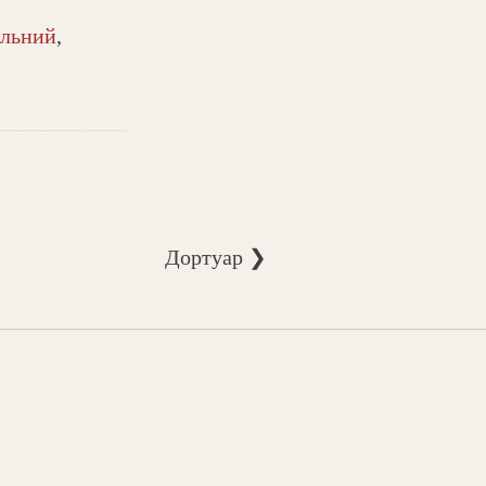
альний
,
Дортуар ❯