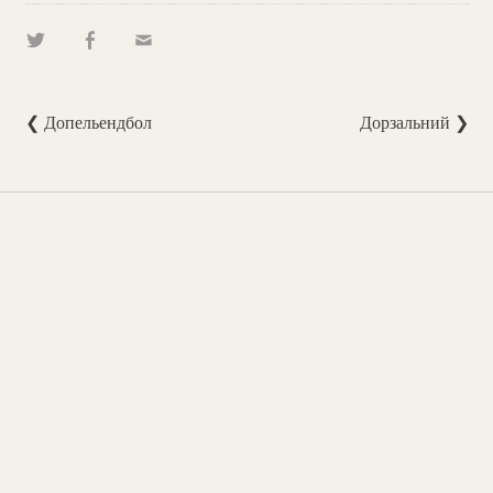
❮ Допельендбол
Дорзальний ❯