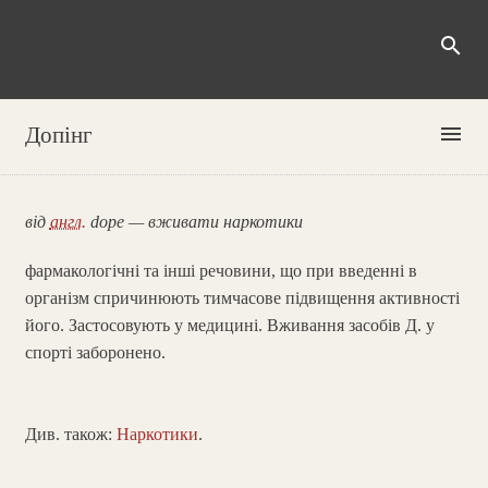
search
menu
Допінг
від
англ.
dope — вживати наркотики
фармакологічні та інші речовини, що при введенні в
організм спричинюють тимчасове підвищення активності
його. Застосовують у медицині. Вживання засобів Д. у
спорті заборонено.
Див. також:
Наркотики
.