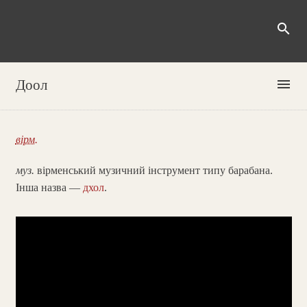
search
menu
Доол
вірм.
муз.
вірменський музичний інструмент типу барабана.
Інша назва —
дхол
.