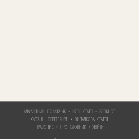
АЛФАВІТНИЙ ПОКАЖЧИК
•
НОВІ СТАТТІ
•
БЛОКНОТ
ОСТАННІ ПЕРЕГЛЯНУТІ
•
ВИПАДКОВА СТАТТЯ
ПРАВОПИС
•
ПРО СЛОВНИК
•
УВІЙТИ