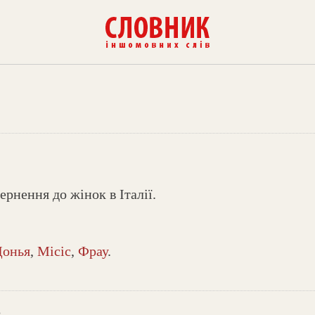
рнення до жінок в Італії.
Донья
,
Місіс
,
Фрау
.