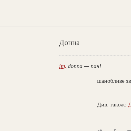
Донна
іт.
donna — пані
шанобливе зве
Див. також: