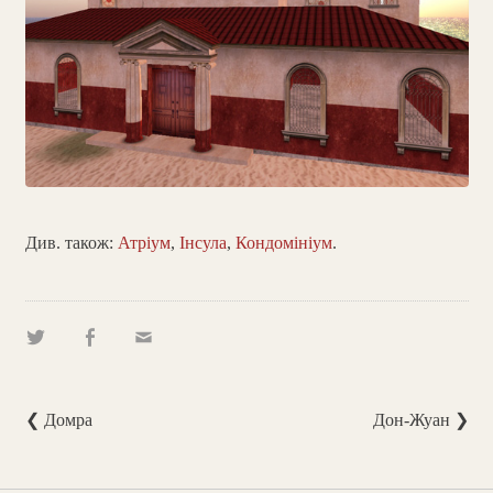
Див. також:
Атріум
,
Інсула
,
Кондомініум
.
❮ Домра
Дон-Жуан ❯