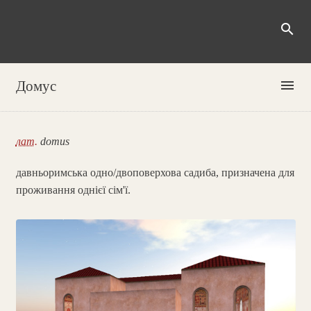
search
menu
Домус
лат.
domus
давньоримська одно/двоповерхова садиба, призначена для
проживання однієї сім'ї.