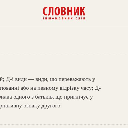
; Д-і види — види, що переважають у
пованні або на певному відрізку часу; Д-
нака одного з батьків, що пригнічує у
ернативну ознаку другого.