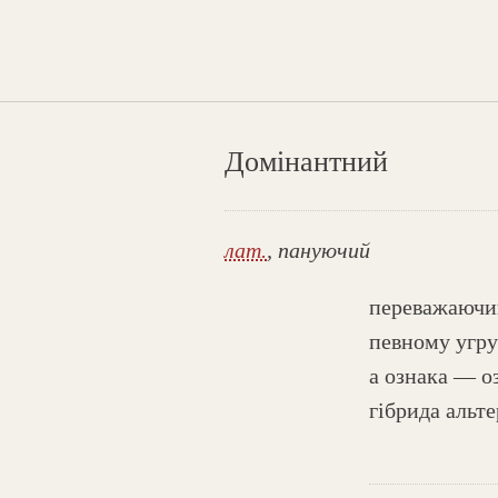
Домінантний
лат.
, пануючий
переважаючий
певному угру
а ознака — оз
гібрида альт