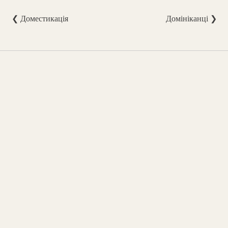
❮ Доместикація
Домініканці ❯