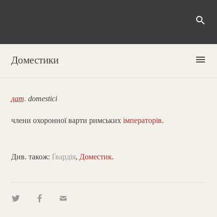
search
menu
Доместики
лат.
domestici
члени охоронної варти римських
імператорів
.
Див. також:
Ґвардія
,
Доместик
.