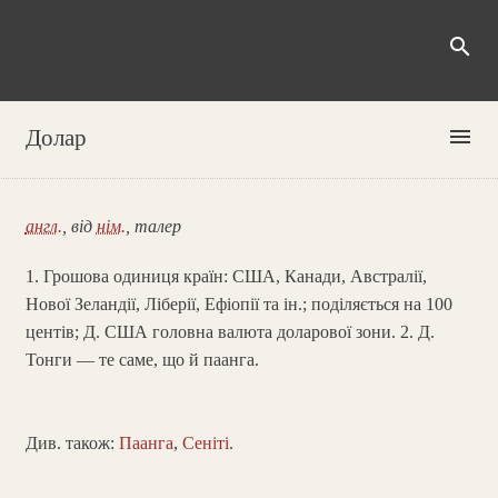
search
menu
Долар
англ.
, від
нім.
, талер
1. Грошова одиниця країн: США, Канади, Австралії,
Нової Зеландії, Ліберії, Ефіопії та ін.; поділяється на 100
центів; Д. США головна валюта доларової зони. 2. Д.
Тонги — те саме, що й паанга.
Див. також:
Паанга
,
Сеніті
.