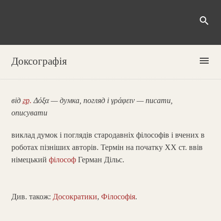
search
menu
Доксографія
від
гр.
Δόξα — думка, погляд і γράφειν — писати,
описувати
виклад думок і поглядів стародавніх філософів і вчених в
роботах пізніших авторів. Термін на початку ХХ ст. ввів
німецький
філософ
Герман Дільс.
Див. також:
Досократики
,
Філософія
.