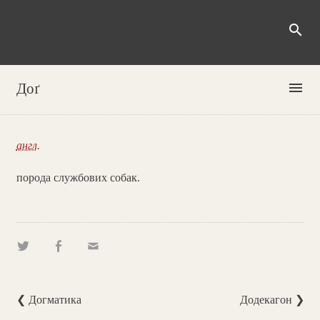
search
menu
Доґ
англ.
порода службових собак.
❮ Догматика
Додекагон ❯