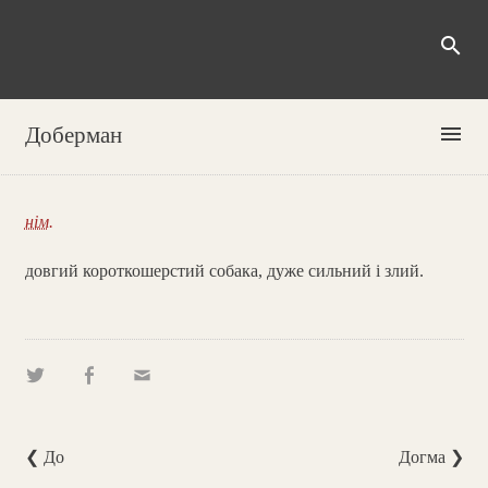
search
menu
Доберман
нім.
довгий короткошерстий собака, дуже сильний і злий.
❮ До
Догма ❯