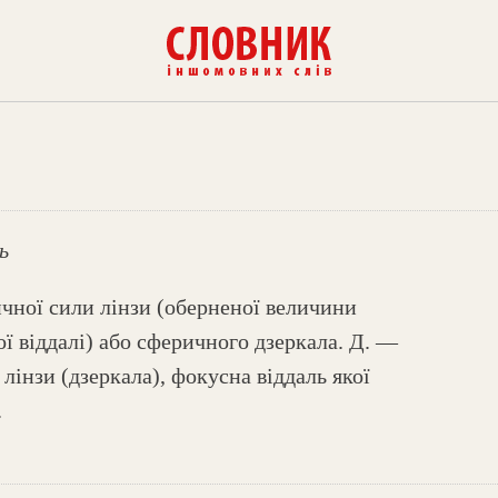
ь
чної сили лінзи (оберненої величини
ї віддалі) або сферичного дзеркала. Д. —
лінзи (дзеркала), фокусна віддаль якої
.