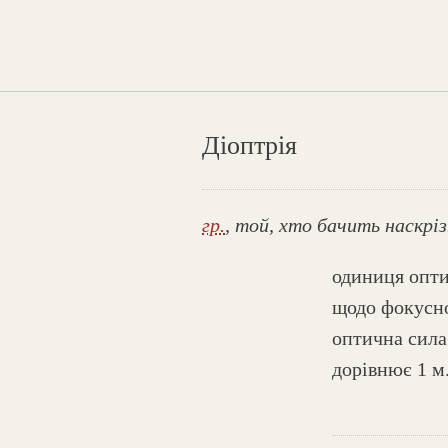
Діоптрія
гр.
, той, хто бачить наскріз
одиниця опти
щодо фокусно
оптична сила 
дорівнює 1 м