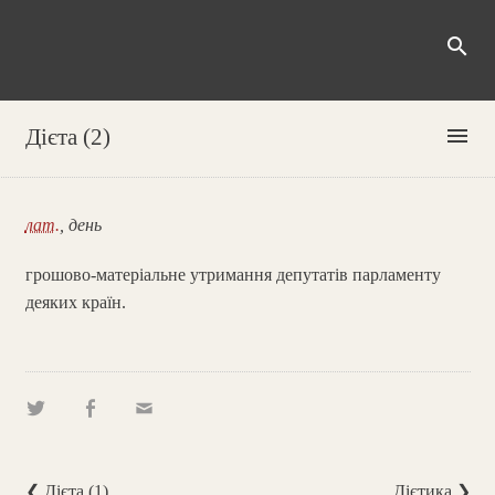
search
menu
Дієта (2)
лат.
, день
грошово-матеріальне утримання депутатів парламенту
деяких країн.
❮ Дієта (1)
Дієтика ❯