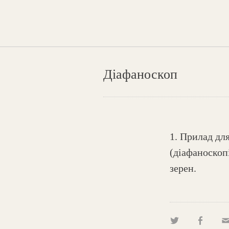
Діафаноскоп
1. Прилад дл
(діафаноскоп
зерен.