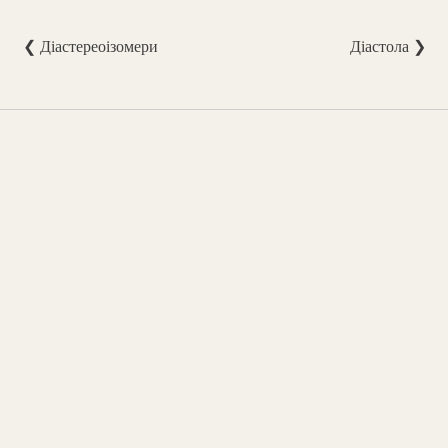
❮ Діастереоізомери
Діастола ❯