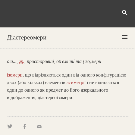
search
menu
Діастереомери
діа...,
гр.
, просторовий, об'ємний та (ізо)мери
ізомери
, що відрізняються один від одного конфігурацією
двох (або кількох) елементів
асиметрії
і не відносяться
один до одного як предмет до його дзеркального
відображення; діастереоізомери.