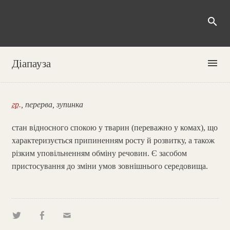
search
menu
Діапауза
гр.
, перерва, зупинка
стан відносного спокою у тварин (переважно у комах), що
характеризується припиненням росту й розвитку, а також
різким уповільненням обміну речовин. Є засобом
пристосування до зміни умов зовнішнього середовища.