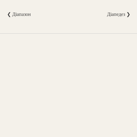
❮ Діапазон
Діапедез ❯