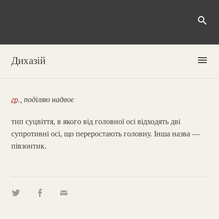
search
menu
Дихазій
гр.
, поділяю надвоє
тип суцвіття, в якого від головної осі відходять дві
супротивні осі, що переростають головну. Інша назва —
півзонтик.