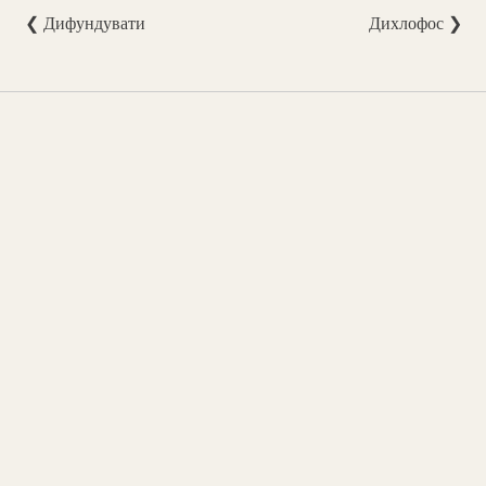
❮ Дифундувати
Дихлофос ❯