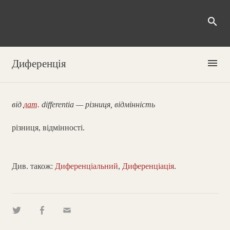
search
menu
Диференція
від
лат.
differentia — різниця, відмінність
різниця, відмінності.
Див. також:
Диференціальний
,
Диференціація
.