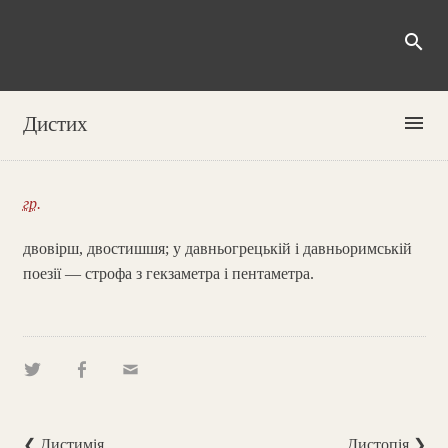
search
menu
Дистих
гр.
двовірш, двостишшя; у давньогрецькій і давньоримській
поезії — строфа з гекзаметра і пентаметра.
❮ Дистимія
Дистопія ❯