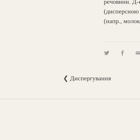
речовини. Д-
(дисперсною
(напр., молок
❮ Диспергування