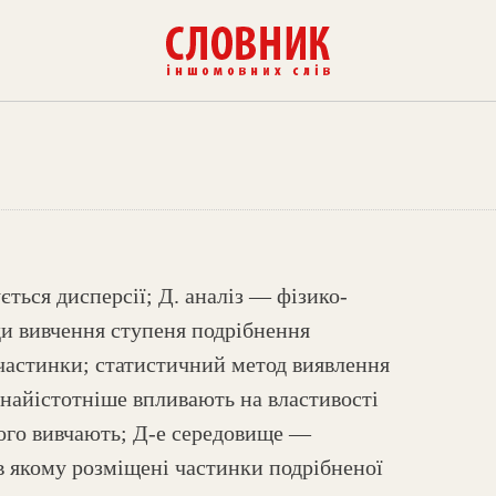
ється дисперсії; Д. аналіз — фізико-
ди вивчення ступеня подрібнення
частинки; статистичний метод виявлення
і найістотніше впливають на властивості
його вивчають; Д-е середовище —
в якому розміщені частинки подрібненої