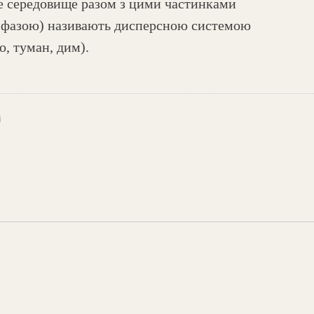
е середовище разом з цими частинками
 фазою) називають дисперсною системою
о, туман, дим).