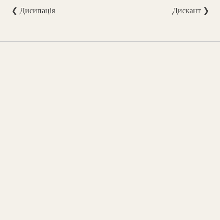
❮ Дисипація
Дискант ❯