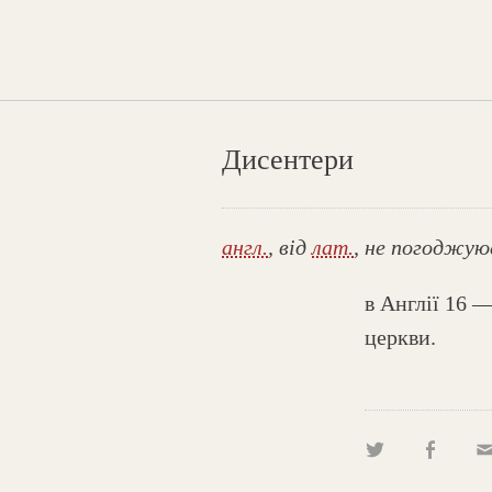
Дисентери
англ.
, від
лат.
, не погоджую
в Англії 16 —
церкви.