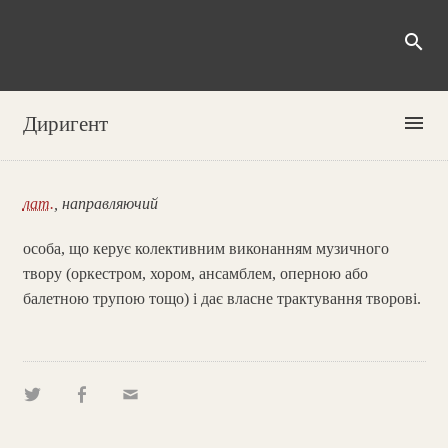
search
menu
Диригент
лат.
, направляючий
особа, що керує колективним виконанням музичного
твору (оркестром, хором, ансамблем, оперною або
балетною трупою тощо) і дає власне трактування творові.