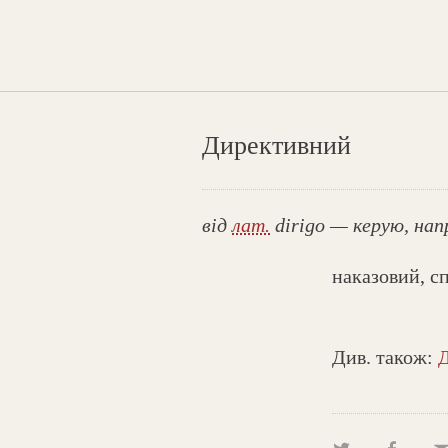
Директивний
від
лат.
dirigo — керую, на
наказовий, с
Див. також: