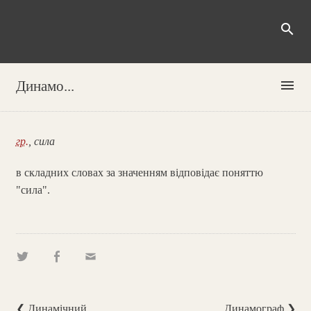
search
menu
Динамо...
гр.
, сила
в складних словах за значенням відповідає поняттю
"сила".
❮ Динамічний
Динамограф ❯