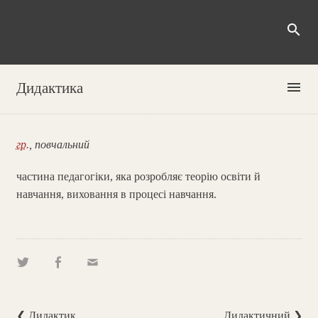
search
menu
Дидактика
гр.
, повчальний
частина педагогіки, яка розробляє теорію освіти й
навчання, виховання в процесі навчання.
❮ Дидактик
Дидактичний ❯