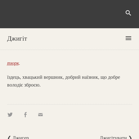
search
menu
Джигіт
тюрк.
їздець, хвацький вершник, добрий наїзник, що добре
володіє зброєю.
❮ Джигер
Джигітувати ❯