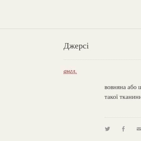
Джерсі
англ.
вовняна або ш
такої тканин