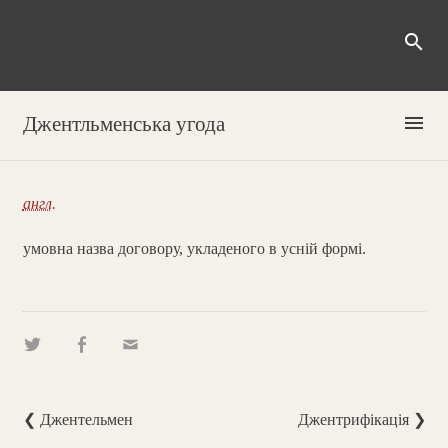
search
menu
Джентльменська угода
англ.
умовна назва договору, укладеного в усній формі.
❮ Джентельмен
Джентрифікація ❯