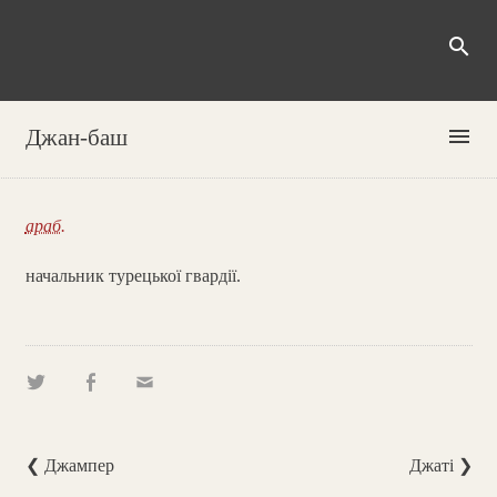
search
menu
Джан-баш
араб.
начальник турецької гвардії.
❮ Джампер
Джаті ❯