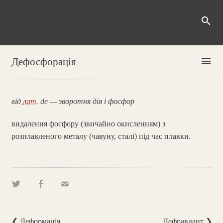
search
menu
Дефосфорація
від
лат.
de — зворотня дія і фосфор
видалення фосфору (звичайно окисленням) з
розплавленого металу (чавуну, сталі) під час плавки.
❮ Деформація
Дефравдант ❯