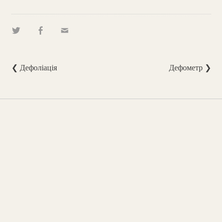
❮ Дефоліація
Дефометр ❯