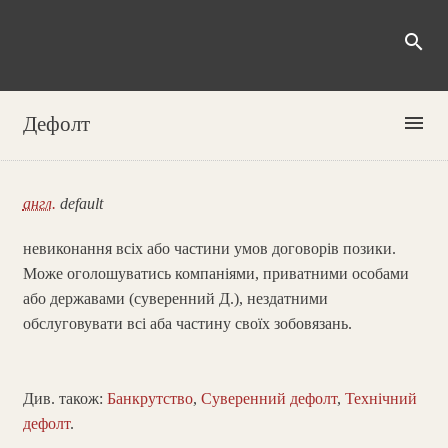
search
menu
Дефолт
англ.
default
невиконання всіх або частини умов договорів позики.
Може оголошуватись компаніями, приватними особами
або державами (суверенний Д.), нездатними
обслуговувати всі аба частину своїх зобовязань.
Див. також:
Банкрутство
,
Суверенний дефолт
,
Технічний
дефолт
.