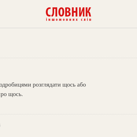
подробицями розглядати щось або
про щось.