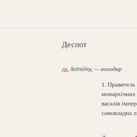
Деспот
гр.
δεσπότης — володар
1. Правитель
монархічних 
васалів імпер
самовладна л