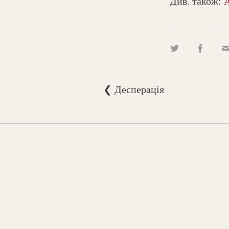
Див. також:
А
❮ Десперація