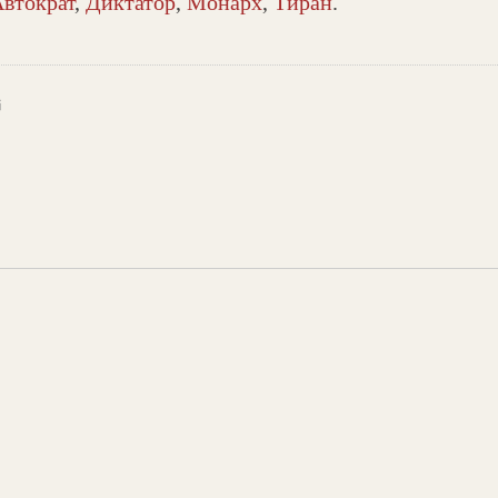
втократ
,
Диктатор
,
Монарх
,
Тиран
.