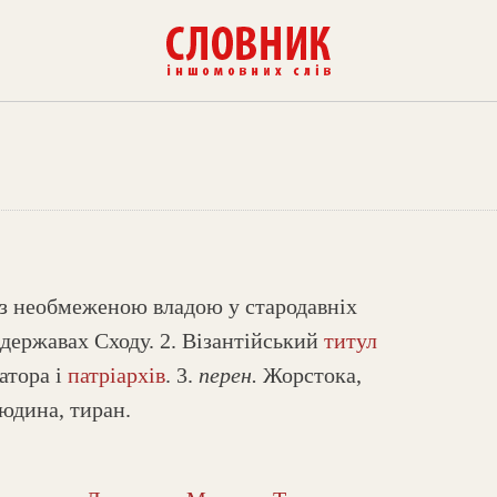
 з необмеженою владою у стародавніх
державах Сходу. 2. Візантійський
титул
атора і
патріархів
. 3.
перен.
Жорстока,
юдина, тиран.