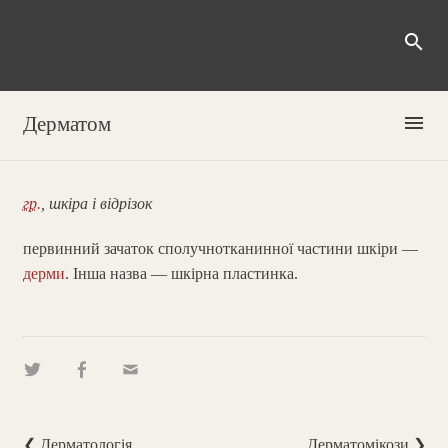
search
menu
Дерматом
гр.
, шкіра і відрізок
первинний зачаток сполучнотканинної частини шкіри —
дерми
. Інша назва — шкірна пластинка.
❮ Дерматологія
Дерматомікози ❯