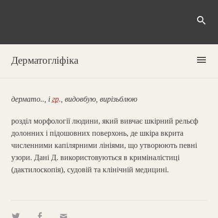
search
menu
Дерматогліфіка
дермато.., і
гр.
, видовбую, вирізьблюю
розділ морфології людини, який вивчає шкірний рельєф
долонних і підошовних поверхонь, де шкіра вкрита
численними капілярними лініями, що утворюють певні
узори. Дані Д. використовуються в криміналістиці
(дактилоскопія), судовій та клінічній медицині.