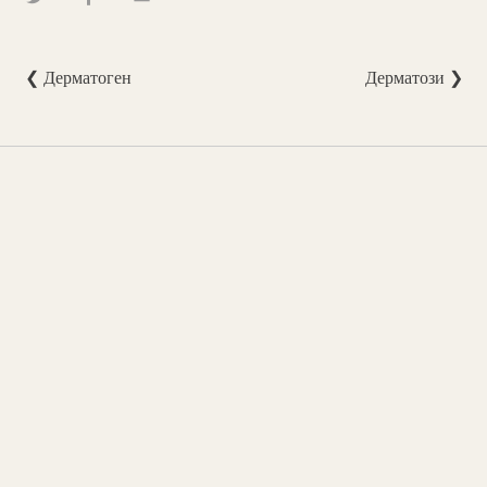
❮ Дерматоген
Дерматози ❯