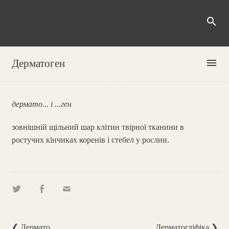
search
menu
Дерматоген
дермато... і ...ген
зовнішній щільний шар клітин твірної тканини в
ростучих кінчиках коренів і стебел у рослин.
❮ Дермато...
Дерматогліфіка ❯